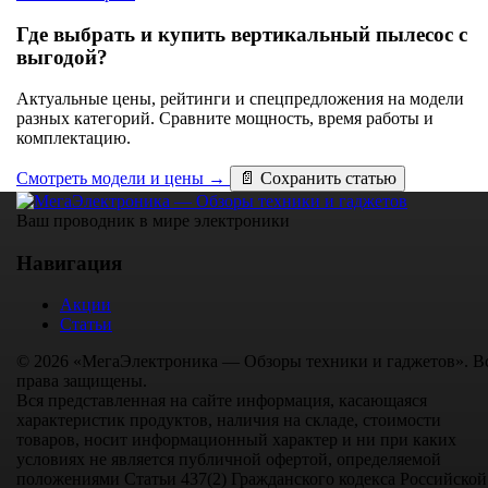
Где выбрать и купить вертикальный пылесос с
выгодой?
Актуальные цены, рейтинги и спецпредложения на модели
разных категорий. Сравните мощность, время работы и
комплектацию.
Смотреть модели и цены →
📄 Сохранить статью
Ваш проводник в мире электроники
Навигация
Акции
Статьи
© 2026 «МегаЭлектроника — Обзоры техники и гаджетов». В
права защищены.
Вся представленная на сайте информация, касающаяся
характеристик продуктов, наличия на складе, стоимости
товаров, носит информационный характер и ни при каких
условиях не является публичной офертой, определяемой
положениями Статьи 437(2) Гражданского кодекса Российской