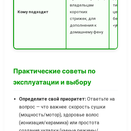
владельцам
типами в
Кому подходит
коротких
ценящей
стрижек, для
без пере
дополнения к
«умные» 
домашнему фену.
Практические советы по
эксплуатации и выбору
Определите свой приоритет:
Ответьте на
вопрос — что важнее: скорость сушки
(мощность/мотор), здоровье волос
(ионизация/керамика) или простота
создания укладки (умные режимы/