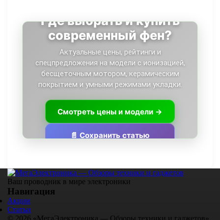
Где выбрать и купить
современный фен?
Актуальные цены, рейтинги и
спецпредложения на модели с ионизацией,
бесщеточным мотором, керамическим
покрытием и умными режимами укладки.
Смотреть цены и модели →
📄 Сохранить статью
Ваш проводник в мире электроники
Навигация
Акции
Статьи
© 2026 «МегаЭлектроника — Обзоры техники и гаджетов».