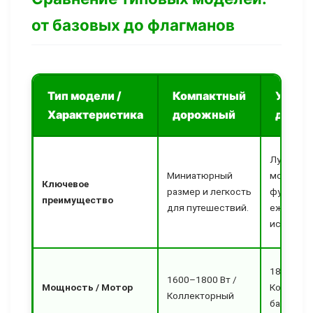
от базовых до флагманов
Тип модели /
Компактный
Униве
Характеристика
дорожный
для д
Лучший б
Миниатюрный
мощности
Ключевое
размер и легкость
функций 
преимущество
для путешествий.
ежеднев
использо
1800–200
1600–1800 Вт /
Мощность / Мотор
Коллекто
Коллекторный
базовый 