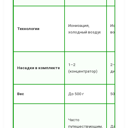
Ионизация,
Ионизаци
Технологии
холодный воздух
воздух, 
1–2
2–3 (кон
Насадки в комплекте
(концентратор)
диффузо
Вес
До 500 г
500–600 
Часто
путешествующим,
Для семь