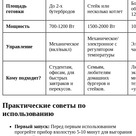
Бо
Площадь
До 2-х
Стейк или
об
готовки
бутербродов
несколько котлет
12
Мощность
700-1200 Вт
1500-2000 Вт
10
Механическое/
Механическое
электронное с
Эл
Управление
(вкл/выкл)
регулятором
ча
температуры
Студентам,
Семьям,
Л
офисам, для
любителям
эк
Кому подходит?
быстрых
домашних
м
завтраков и
бургеров и
те
перекусов.
стейков.
«
Практические советы по
использованию
Первый запуск:
Перед первым использованием
прогрейте прибор вхолостую 5-10 минут для выгорания