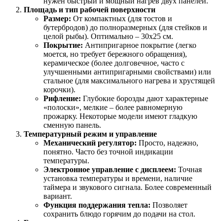
нужен быстрый и мощный нагрев двух панелей.
Площадь и тип рабочей поверхности
Размер:
От компактных (для тостов и
бутербродов) до полноразмерных (для стейков и
целой рыбы). Оптимально – 30х25 см.
Покрытие:
Антипригарное покрытие (легко
моется, но требует бережного обращения),
керамическое (более долговечное, часто с
улучшенными антипригарными свойствами) или
стальное (для максимального нагрева и хрустящей
корочки).
Рифление:
Глубокие борозды дают характерные
«полоски», мелкие – более равномерную
прожарку. Некоторые модели имеют гладкую
сменную панель.
Температурный режим и управление
Механический регулятор:
Просто, надежно,
понятно. Часто без точной индикации
температуры.
Электронное управление с дисплеем:
Точная
установка температуры и времени, наличие
таймера и звукового сигнала. Более современный
вариант.
Функция поддержания тепла:
Позволяет
сохранить блюдо горячим до подачи на стол.