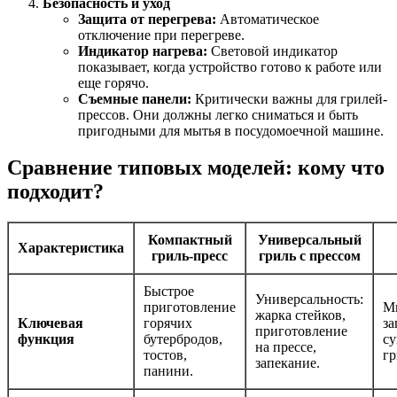
Безопасность и уход
Защита от перегрева:
Автоматическое
отключение при перегреве.
Индикатор нагрева:
Световой индикатор
показывает, когда устройство готово к работе или
еще горячо.
Съемные панели:
Критически важны для грилей-
прессов. Они должны легко сниматься и быть
пригодными для мытья в посудомоечной машине.
Сравнение типовых моделей: кому что
подходит?
Компактный
Универсальный
Характеристика
гриль-пресс
гриль с прессом
Быстрое
Универсальность:
приготовление
М
жарка стейков,
Ключевая
горячих
за
приготовление
функция
бутербродов,
су
на прессе,
тостов,
гр
запекание.
панини.