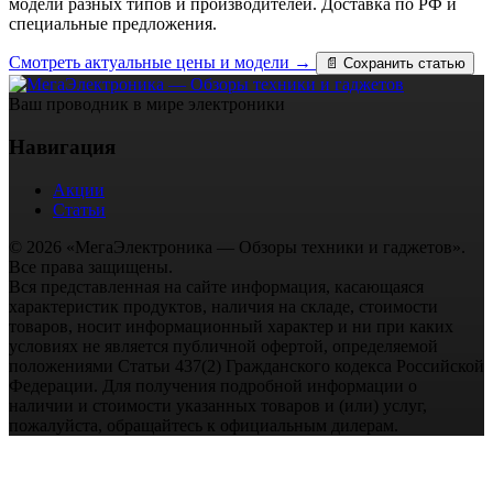
модели разных типов и производителей. Доставка по РФ и
специальные предложения.
Смотреть актуальные цены и модели →
📄 Сохранить статью
Ваш проводник в мире электроники
Навигация
Акции
Статьи
© 2026 «МегаЭлектроника — Обзоры техники и гаджетов».
Все права защищены.
Вся представленная на сайте информация, касающаяся
характеристик продуктов, наличия на складе, стоимости
товаров, носит информационный характер и ни при каких
условиях не является публичной офертой, определяемой
положениями Статьи 437(2) Гражданского кодекса Российской
Федерации. Для получения подробной информации о
наличии и стоимости указанных товаров и (или) услуг,
пожалуйста, обращайтесь к официальным дилерам.