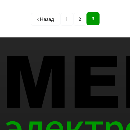
3
‹ Назад
1
2